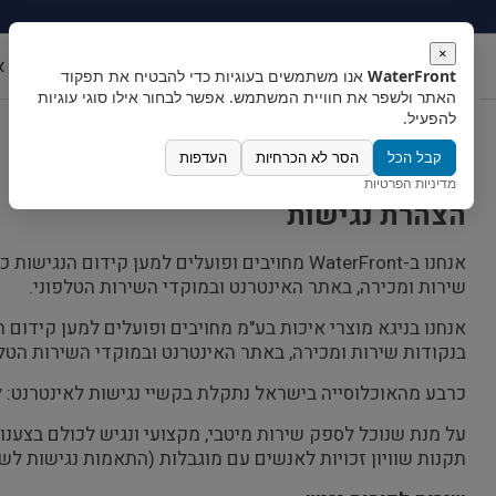
×
ראשי
אודות
מערכת מים תת כיורית
טוחני 
WaterFront
אנו משתמשים בעוגיות כדי להבטיח את תפקוד
האתר ולשפר את חוויית המשתמש. אפשר לבחור אילו סוגי עוגיות
להפעיל.
קבל הכל
הסר לא הכרחיות
העדפות
מדיניות הפרטיות
הצהרת נגישות
אנחנו ב-WaterFront מחויבים ופועלים למען ק
שירות ומכירה, באתר האינטרנט ובמוקדי השירות הטלפוני.
אנחנו בניגא מוצרי איכות בע"מ מחויבים ופועלים למען קידום
בנקודות שירות ומכירה, באתר האינטרנט ובמוקדי השירות הטלפ
כרבע מהאוכלוסייה בישראל נתקלת בקשיי נגישות לאינטרנט: לקו
על מנת שנוכל לספק שירות מיטבי, מקצועי ונגיש לכולם בצענ
תקנות שוויון זכויות לאנשים עם מוגבלות (התאמות נגישות לשירות), תשע"ג-2013 (סימן ג':