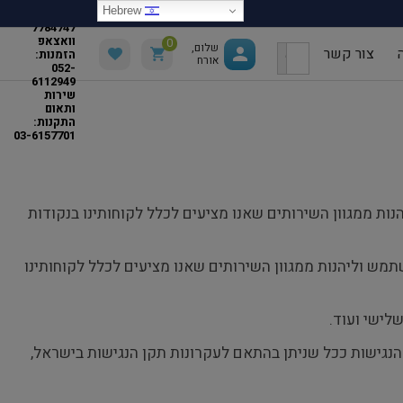
והזמנות:
Hebrew
073-
7784747
וואצאפ
0
Search Button
Search
שלום,
צור קשר
הזמנות:
אורח
for:
052-
6112949
שירות
ותאום
התקנות:
03-6157701
ש וליהנות ממגוון השירותים שאנו מציעים לכלל לקוחותינו בנקודות
תמש וליהנות ממגוון השירותים שאנו מציעים לכלל לקוחותינו
לישי ועוד.
הנגישות ככל שניתן בהתאם לעקרונות תקן הנגישות בישראל,