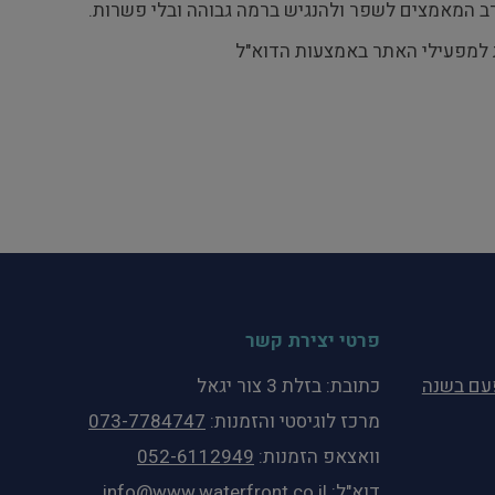
רב המאמצים לשפר ולהנגיש ברמה גבוהה ובלי פשרות.
 למפעילי האתר באמצעות הדוא"ל
פרטי יצירת קשר
פעם בשנה
כתובת: בזלת 3 צור יגאל
מרכז לוגיסטי והזמנות:
073-7784747
וואצאפ הזמנות:
052-6112949
דוא"ל:
info@www.waterfront.co.il