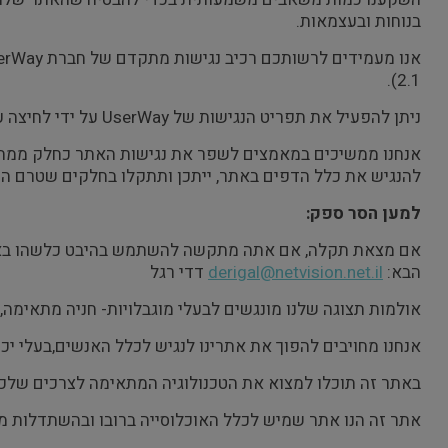
בנוחות ובעצמאות.
אנו מעמידים לרשותכם רכיב נגישות מתקדם של חברת
erWay
).
2.1
ניתן להפעיל את תפריט הנגישות של
UserWay
על ידי לחיצה 
אנחנו ממשיכים במאמצים לשפר את נגישות האתר כחלק ממחויבו
להנגיש את כלל הדפים באתר, ייתכן ותתקלו בחלקים שטרם הונ
למען הסר ספק:
אם מצאת תקלה, אם אתה מתקשה להשתמש בהיבט כלשהו באתר 
הבא:
derigal@netvision.net.il
דדי רגל
אולמות תצוגה שלנו מונגשים לבעלי מוגבלויות- חניה מתאימה, 
אנחנו מחויבים להפוך את אתרינו לנגיש לכלל האנשים,בעלי יכול
באתר זה תוכלו למצוא את הטכנולוגיה המתאימה לצרכים שלכ
אתר זה הנו אתר שמיש לכלל האוכלוסייה ברובו ובהשתדלות מ