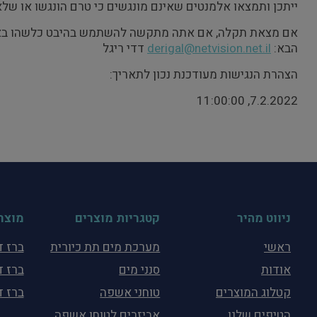
ייתכן ותמצאו אלמנטים שאינם מונגשים כי טרם הונגשו או של
אם מצאת תקלה, אם אתה מתקשה להשתמש בהיבט כלשהו באתר 
הבא:
derigal@netvision.net.il
דדי ריגל
הצהרת הנגישות מעודכנת נכון לתאריך:
7.2.2022, 11:00:00
ניווט מהיר
קטגריות מוצרים
מוצר
ראשי
מערכת מים תת כיורית
ברז דגם RAPID – 
אודות
סנני מים
ברז דגם CHILL – 
קטלוג המוצרים
טוחני אשפה
ברז דגם FILTER – מ
הטיפים שלנו
אביזרים לטוחן אשפה