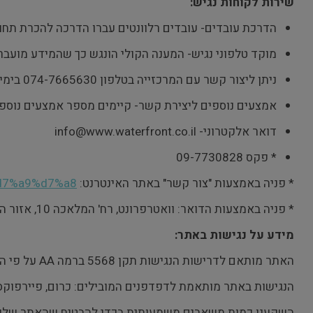
שירות לקוחות נגיש:
הדרכת עובדים- עובדים רלוונטים עברו הדרכה להכרת תחום
מוקד טלפוני נגיש- המענה הקולי הונגש כך שהמידע מועב
ניתן ליצור קשר עם המרכזייה בטלפון 074-7665630 בימי א'-ה' בין השעות 08.00 ועד 16.30
אמצעים נוספים ליצירת קשר- קיימים מספר אמצעים נוספ
דואר אלקטרוני- info@www.waterfront.co.il
* פקס 09-7730828
* פניה באמצעות "צור קשר" באתר האינטרנט:
d7%a9%d7%a8/
* פניה באמצעות הדואר: וואטרפרונט, רח' המלאכה 10, אזור התעשיה פולג, נתניה, ת.ד 8670
מידע על נגישות באתר:
האתר מותאם לדרישות הנגישות תקן 5568 ברמה
AA
על פי ה
הנגישות באתר מותאמת לדפדפנים המובילים: כרום, פיירפוקס, אקספל
השקענו כמות משאבים משמעותית בכדי להבטיח שהאתר שלו יהיה