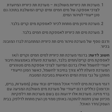
מערכות תת כיוריות משולבות – מערכת תת כיורית המיועדת
לצרכי אספקה של מים חמים ומים קרים המשלבת בתוכה גם
סנן ייעודי לטיהור המים.
מערכת סינון מים מתחת לכיור לאספקת מים קרים בלבד.
מערכת מים תת כיורית לאספקת מים חמים בלבד.
ודגם נוסף של מערכת טיהור מים תת כיורית המתחברת לברז המובנה
בכיור.
חשוב לדעת:
בדגמי מערכת תת כיורית למים חמים וקרים ו/או
לאספקת מים קרים/חמים בלבד, המערכת פועלת באמצעות חיבור
ייעודי לחשמל ואילו בדגם המיועד לצרכי אספקת מים מטוהרים
המערכת פועלת ללא צורך בחיבור לחשמל, כאשר הסנן הייעודי
מותקן על גבי צנרת המים הראשית בסביבת המטבח.
דגמי מערכות מים לחדרי אוכל מוסדיים ובתי עסק (מסעדות, ברים,
וכדומה) כוללים דגם ייעודי של מערכת מים משולבת המגיעה עם
ברזי מזיגה. מערכות אלו ידועות גם בשם מערכות תת דלפקיות
מכיוון שהן ניתנות להתקנה באופן סמוי מן העין מתחת לדלפק בבית
העסק/חדר האוכל.