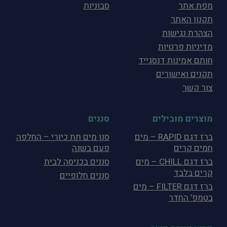
מפת אתר
סבוניות
תקנון האתר
הצהרת נגישות
מדיניות פרטיות
חותם אמינות דנסגייד
תקנים ואישורים
צור קשר
מוצרים מובילים
סננים
ברז דגם RAPID – מים
סנן מים תת כיורי – החלפה
חמים קרים
פעם בשנה
ברז דגם CHILL – מים
סננים בכניסה לבית
קרים בלבד
סננים חלופיים
ברז דגם FILTER – מים
בטמפ’ החדר