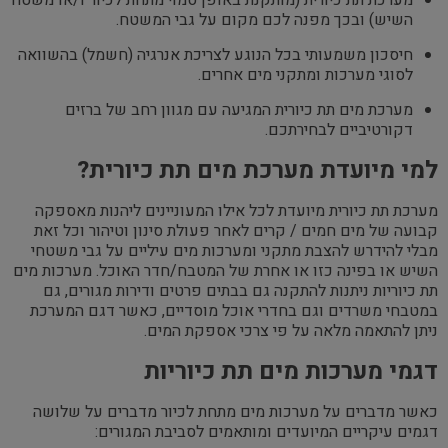
מערכת תת כיורית (מותקנת באופן סמוי מתחת לכיור ו/או משטח
השיש) ובכך מפנה לכם מקום על גבי המשטח.
חיסכון משמעותי בכל הנוגע לצריכת אנרגיה (חשמל) בהשוואה
לסוגי מערכות ומתקני מים אחרים.
מערכת מים תת כיורית המגיעה עם מגוון רחב של ברזים
דקורטיביים לבחירתכם.
למי מיועדת מערכת מים תת כיורית?
מערכת תת כיורית מיועדת לכל אילו המעוניינים ליהנות מאספקה
קבועה של מים חמים / קרים לאחר פעולת סינון וטיהור וכל זאת
מבלי להידרש להצבת מתקני ומערכות מים עיליים על גבי משטחי
השיש או בפינה כזו או אחרת של המטבח/חדר האוכל. מערכות מים
תת כיוריות ניתנות להתקנה גם בבתים פרטים ודירות מגורים, גם
במטבחי משרדים וגם בחדרי אוכל מוסדיים, כאשר דגם המערכת
ניתן להתאמה מלאה על פי צרכי אספקת המים.
דגמי מערכות מים תת כיוריות
כאשר מדברים על מערכות מים מתחת לכיור מדברים על שלושה
דגמים עיקריים המיועדים ומותאמים לסביבת המגורים: