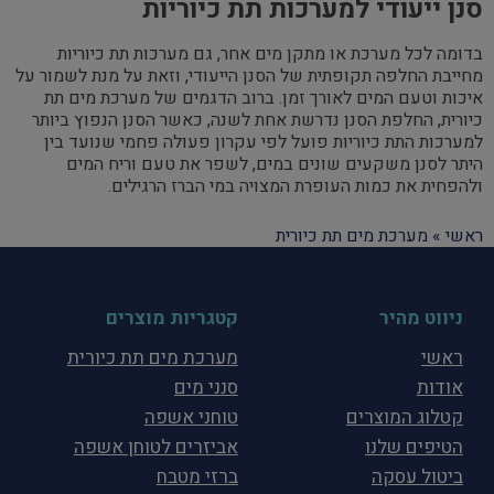
סנן ייעודי למערכות תת כיוריות
בדומה לכל מערכת או מתקן מים אחר, גם מערכות תת כיוריות
מחייבת החלפה תקופתית של הסנן הייעודי, וזאת על מנת לשמור על
איכות וטעם המים לאורך זמן. ברוב הדגמים של מערכת מים תת
כיורית, החלפת הסנן נדרשת אחת לשנה, כאשר הסנן הנפוץ ביותר
למערכות התת כיוריות פועל לפי עקרון פעולה פחמי שנועד בין
היתר לסנן משקעים שונים במים, לשפר את טעם וריח המים
ולהפחית את כמות העופרת המצויה במי הברז הרגילים.
ראשי
»
מערכת מים תת כיורית
ניווט מהיר
קטגריות מוצרים
ראשי
מערכת מים תת כיורית
אודות
סנני מים
קטלוג המוצרים
טוחני אשפה
הטיפים שלנו
אביזרים לטוחן אשפה
ביטול עסקה
ברזי מטבח